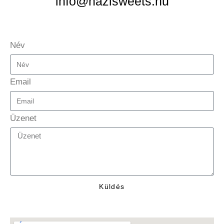
info@hazisweets.hu
Név
Email
Üzenet
Küldés