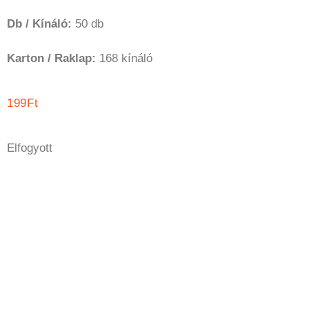
Db / Kínáló:
50 db
Karton / Raklap:
168 kínáló
199
Ft
Elfogyott