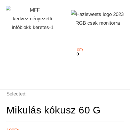
0
Ft
0
Selected:
Mikulás kókusz 60 G