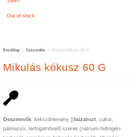
199
Ft
Out of stock
Kezdőlap
>
Szezonális
>
Mikulás kókusz 60 G
Mikulás kókusz 60 G
Összetevők
: kekszőrlemény [(
búzaliszt
, cukor,
pálmazsír, térfogatnövelő szerek (nátrium-hidrogén-