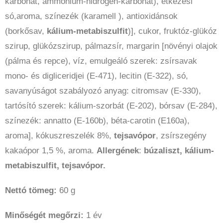
karbonát, ammónium-hidrogén-karbonát), étkezési
só,aroma, színezék (karamell ), antioxidánsok
(borkősav,
kálium-metabiszulfit
)], cukor, fruktóz-glükóz
szirup, glükózszirup, pálmazsír, margarin [növényi olajok
(pálma és repce), víz, emulgeáló szerek: zsírsavak
mono- és digliceridjei (E-471), lecitin (E-322), só,
savanyúságot szabályozó anyag: citromsav (E-330),
tartósító szerek: kálium-szorbát (E-202), bórsav (E-284),
színezék: annatto (E-160b), béta-carotin (E160a),
aroma], kókuszreszelék 8%,
tejsavópor
, zsírszegény
kakaópor 1,5 %, aroma.
Allergének
:
búzaliszt, kálium-
metabiszulfit, tejsavópor.
Nettó tömeg:
60 g
Minőségét megőrzi:
1 év