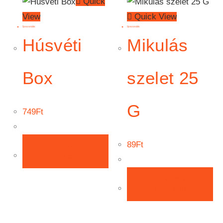
Quick
View
Quick View
Szezonális
Szezonális
Húsvéti
Mikulás
Box
szelet 25
G
749
Ft
89
Ft
TOVÁBB
OLVASOM
TOVÁBB
OLVASOM