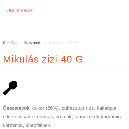
Out of stock
Kezdőlap
>
Szezonális
>
Mikulás zizi 40 G
Mikulás zizi 40 G
Összetevők
: cukor (56%), puffasztott rizs, kakaópor,
étkezési sav:citromsav, aromák, színezékek:kurkumin,
kárminok, klorofillinek.