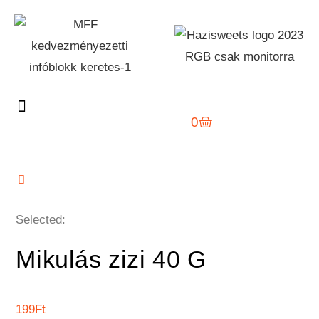
0
Selected:
Mikulás zizi 40 G
199
Ft