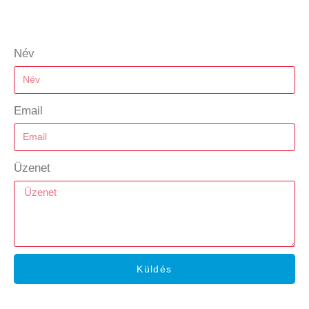
Név
Email
Üzenet
Küldés