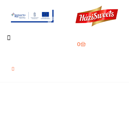
0
Sütemények