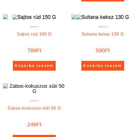
Sütemények
Sütemények
Sajtos rúd 150 G
Sultana keksz 130 G
789
Ft
590
Ft
Kosárba teszem
Kosárba teszem
Sütemények
Zabos-kokuszos süti 50 G
249
Ft