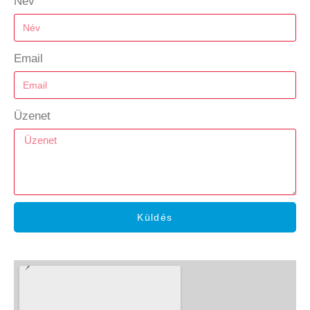
Név
Email
Üzenet
Küldés