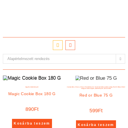
Alapértelmezett rendezés
Egyéb
,
Sütemények
Candy Bon
,
Choco
,
Choco Termékek
,
Dr. Torok termékcsalád
,
Lédig
,
Red Or Blue
,
Retró
magyar édességek
,
Sütemények
,
Szezonális
Magic Cookie Box 180 G
Red or Blue 75 G
890
Ft
599
Ft
Kosárba teszem
Kosárba teszem