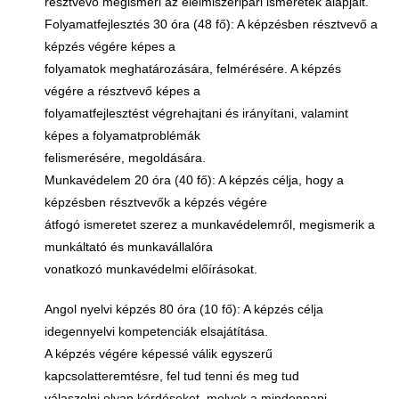
résztvevő megismeri az élelmiszeripari ismeretek alapjait.
Folyamatfejlesztés 30 óra (48 fő): A képzésben résztvevő a
képzés végére képes a
folyamatok meghatározására, felmérésére. A képzés
végére a résztvevő képes a
folyamatfejlesztést végrehajtani és irányítani, valamint
képes a folyamatproblémák
felismerésére, megoldására.
Munkavédelem 20 óra (40 fő): A képzés célja, hogy a
képzésben résztvevők a képzés végére
átfogó ismeretet szerez a munkavédelemről, megismerik a
munkáltató és munkavállalóra
vonatkozó munkavédelmi előírásokat.
Angol nyelvi képzés 80 óra (10 fő): A képzés célja
idegennyelvi kompetenciák elsajátítása.
A képzés végére képessé válik egyszerű
kapcsolatteremtésre, fel tud tenni és meg tud
válaszolni olyan kérdéseket, melyek a mindennapi