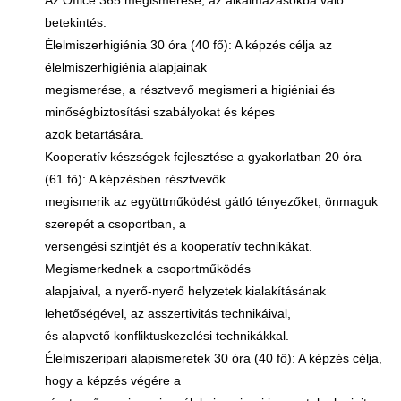
Az Office 365 megismerése, az alkalmazásokba való
betekintés.
Élelmiszerhigiénia 30 óra (40 fő): A képzés célja az
élelmiszerhigiénia alapjainak
megismerése, a résztvevő megismeri a higiéniai és
minőségbiztosítási szabályokat és képes
azok betartására.
Kooperatív készségek fejlesztése a gyakorlatban 20 óra
(61 fő): A képzésben résztvevők
megismerik az együttműködést gátló tényezőket, önmaguk
szerepét a csoportban, a
versengési szintjét és a kooperatív technikákat.
Megismerkednek a csoportműködés
alapjaival, a nyerő-nyerő helyzetek kialakításának
lehetőségével, az asszertivitás technikáival,
és alapvető konfliktuskezelési technikákkal.
Élelmiszeripari alapismeretek 30 óra (40 fő): A képzés célja,
hogy a képzés végére a