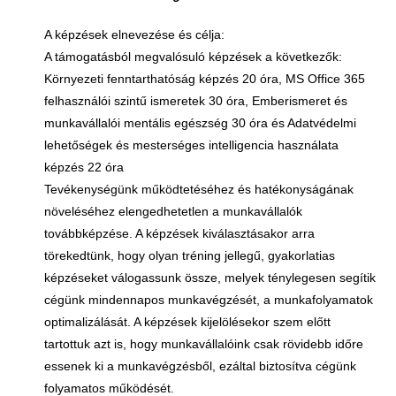
A képzések elnevezése és célja:
A támogatásból megvalósuló képzések a következők:
Környezeti fenntarthatóság képzés 20 óra, MS Office 365
felhasználói szintű ismeretek 30 óra, Emberismeret és
munkavállalói mentális egészség 30 óra és Adatvédelmi
lehetőségek és mesterséges intelligencia használata
képzés 22 óra
Tevékenységünk működtetéséhez és hatékonyságának
növeléséhez elengedhetetlen a munkavállalók
továbbképzése. A képzések kiválasztásakor arra
törekedtünk, hogy olyan tréning jellegű, gyakorlatias
képzéseket válogassunk össze, melyek ténylegesen segítik
cégünk mindennapos munkavégzését, a munkafolyamatok
optimalizálását. A képzések kijelölésekor szem előtt
tartottuk azt is, hogy munkavállalóink csak rövidebb időre
essenek ki a munkavégzésből, ezáltal biztosítva cégünk
folyamatos működését.