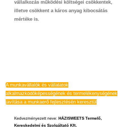
vállalkozás működési költségei csökkentek,
illetve csökkent a káros anyag kibocsátás
mértéke is.
A munkavállalók és vállalatok
alkalmazkodóképességének és termelékenységének
javítása a munkaerő fejlesztésén keresztül
Kedvezményezett neve:
HÁZISWEETS Termelő,
Kereskedelmi és Szolgáltató Kft.