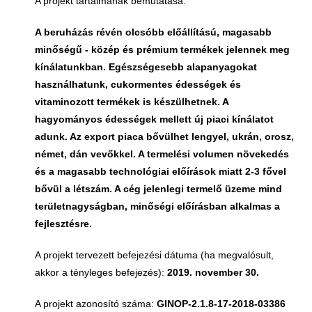
A projekt tartalmának bemutatása:
A beruházás révén olcsóbb előállítású, magasabb
minőségű - közép és prémium termékek jelennek meg
kínálatunkban. Egészségesebb alapanyagokat
használhatunk, cukormentes édességek és
vitaminozott termékek is készülhetnek. A
hagyományos édességek mellett új piaci kínálatot
adunk. Az export piaca bővülhet lengyel, ukrán, orosz,
német, dán vevőkkel. A termelési volumen növekedés
és a magasabb technológiai előírások miatt 2-3 fővel
bővül a létszám. A cég jelenlegi termelő üzeme mind
területnagyságban, minőségi előírásban alkalmas a
fejlesztésre.
A projekt tervezett befejezési dátuma (ha megvalósult,
akkor a tényleges befejezés):
2019. november 30.
A projekt azonosító száma:
GINOP-2.1.8-17-2018-03386