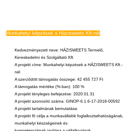
Munkahelyi képzések a Házisweets Kft-nél
Kedvezményezett neve: HÁZISWEETS Termelő,
Kereskedelmi és Szolgáltató Kft.
A projekt címe: Munkahelyi képzések a HÁZISWEETS Kft.-
nél
A szerződött támogatás összege: 42 455 727 Ft
A támogatás mértéke (%-ban): 100 %
A projekt tényleges befejezése: 2020.01.31
A projekt azonosító száma: GINOP-6.1.6-17-2018-00592
A projekt tartalmának bemutatása:
A projekt fő célja a munkavállalók foglalkoztathatóságának,
munkahelyi készségeinek és
kompetenciáinak javítása a vállalkozások