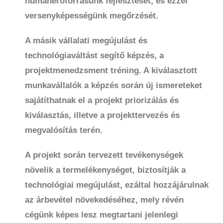
humánerőforrásunk fejlesztését, és ezzel
versenyképességünk megőrzését.
A másik vállalati megújulást és
technológiaváltást segítő képzés, a
projektmenedzsment tréning. A kiválasztott
munkavállalók a képzés során új ismereteket
sajátíthatnak el a projekt priorizálás és
kiválasztás, illetve a projekttervezés és
megvalósítás terén.
A projekt során tervezett tevékenységek
növelik a termelékenységet, biztosítják a
technológiai megújulást, ezáltal hozzájárulnak
az árbevétel növekedéséhez, mely révén
cégünk képes lesz megtartani jelenlegi