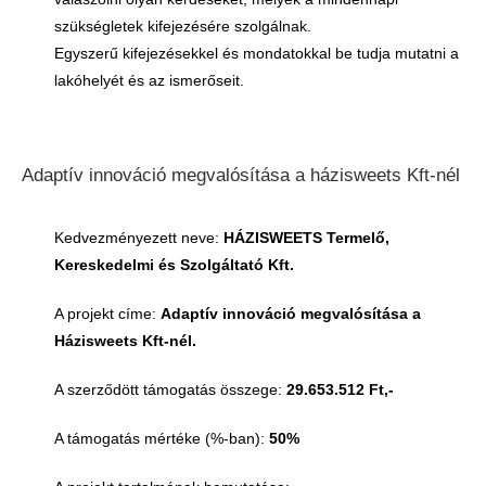
szükségletek kifejezésére szolgálnak.
Egyszerű kifejezésekkel és mondatokkal be tudja mutatni a
lakóhelyét és az ismerőseit.
Adaptív innováció megvalósítása a házisweets Kft-nél
Kedvezményezett neve:
HÁZISWEETS Termelő,
Kereskedelmi és Szolgáltató Kft.
A projekt címe:
Adaptív innováció megvalósítása a
Házisweets Kft-nél.
A szerződött támogatás összege:
29.653.512 Ft,-
A támogatás mértéke (%-ban):
50%