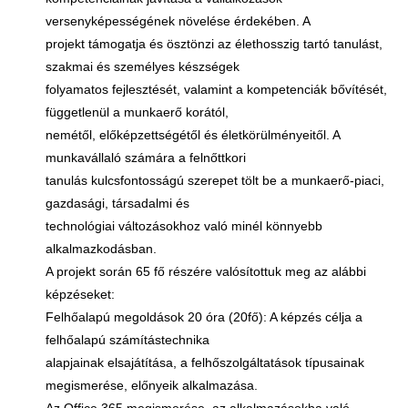
versenyképességének növelése érdekében. A
projekt támogatja és ösztönzi az élethosszig tartó tanulást,
szakmai és személyes készségek
folyamatos fejlesztését, valamint a kompetenciák bővítését,
függetlenül a munkaerő korától,
nemétől, előképzettségétől és életkörülményeitől. A
munkavállaló számára a felnőttkori
tanulás kulcsfontosságú szerepet tölt be a munkaerő-piaci,
gazdasági, társadalmi és
technológiai változásokhoz való minél könnyebb
alkalmazkodásban.
A projekt során 65 fő részére valósítottuk meg az alábbi
képzéseket:
Felhőalapú megoldások 20 óra (20fő): A képzés célja a
felhőalapú számítástechnika
alapjainak elsajátítása, a felhőszolgáltatások típusainak
megismerése, előnyeik alkalmazása.