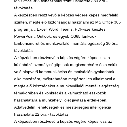
MS Office 365 felhasználói szintű ismeretek 30 óra -
távoktatás
A képzésben részt vevő a képzés végére képes megfelelő
szinten, megfelelő biztonsággal használni az MS Office 365
programjait: Excel, Word, Teams, PDF-szerkesztés,
PowerPoint, Outlook, és egyéb O365 funkciók.
Emberismeret és munkavállalói mentális egészség 30 óra -
távoktatás
A képzésben résztvevő a képzés végére képes lesz a
különböző személyiségtípusok megismerésére és a velük
való alapvető kommunikációs és motivációs gyakorlatok
alkalmazására, mélyrehatóan megérteni és alkalmazni a
megfelelő készségeket a munkavállalói mentális egészség
témakörében és konkrét és alkalmazható eszközök
használatára a munkahelyi jólét javítása érdekében.
Adatvédelmi lehetőségek és mesterséges intelligencia
használata 22 óra - távoktatás
A képzésben résztvevő a képzés végére képes lesz az