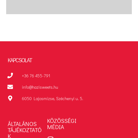
KAPCSOLAT
+36 76 455-791
info@hazisweets.hu
6050 Lajosmizse, Széchenyi u. 5.
KÖZÖSSÉGI
ÁLTALÁNOS
MÉDIA
TÁJÉKOZTATÓ
K