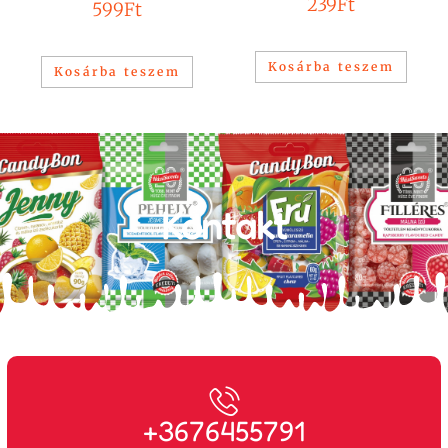
239
Ft
599
Ft
Kosárba teszem
Kosárba teszem
Kontakt
+3676455791