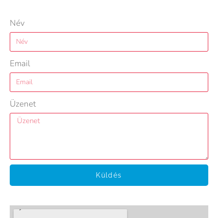
Név
Email
Üzenet
Küldés