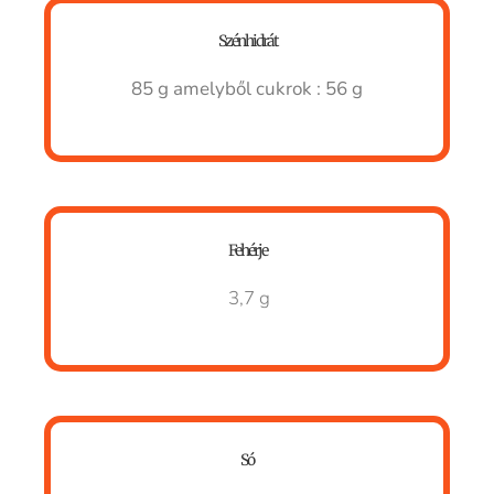
Szénhidrát
85 g
amelyből cukrok : 56 g
Fehérje
3,7 g
Só