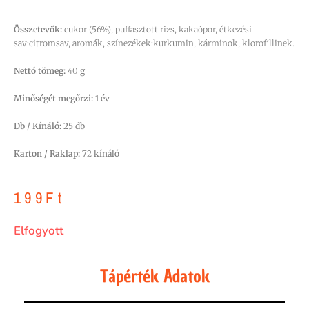
Összetevők:
cukor (56%), puffasztott rizs, kakaópor, étkezési
sav:citromsav, aromák, színezékek:kurkumin, kárminok, klorofillinek.
Nettó tömeg:
40
g
Minőségét megőrzi:
1 év
Db / Kínáló:
25 db
Karton / Raklap:
72
kínáló
199
Ft
Elfogyott
Tápérték Adatok