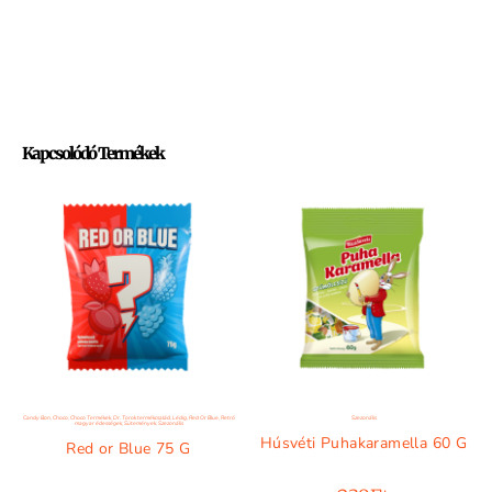
Kapcsolódó Termékek
Candy Bon
,
Choco
,
Choco Termékek
,
Dr. Torok termékcsalád
,
Lédig
,
Red Or Blue
,
Retró
Szezonális
magyar édességek
,
Sütemények
,
Szezonális
Húsvéti Puhakaramella 60 G
Red or Blue 75 G