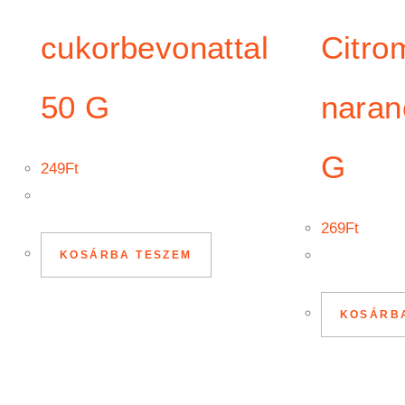
cukorbevonattal
Citro
50 G
naran
G
249
Ft
269
Ft
KOSÁRBA TESZEM
KOSÁRB