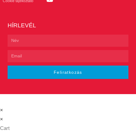
Cookie tájékoztató
HÍRLEVÉL
Feliratkozás
×
×
Cart