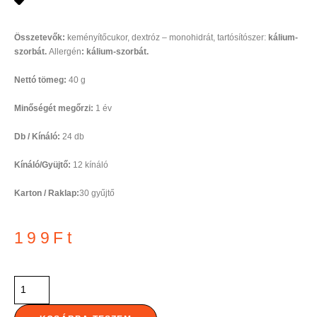
Összetevők:
keményítőcukor, dextróz – monohidrát, tartósítószer:
kálium-
szorbát.
Allergén
: kálium-szorbát.
Nettó tömeg:
40
g
Minőségét megőrzi:
1 év
Db / Kínáló:
24 db
Kínáló/Gyüjtő:
12 kínáló
Karton / Raklap:
30 gyűjtő
199
Ft