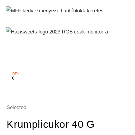
0
Ft
0
Selected:
Krumplicukor 40 G