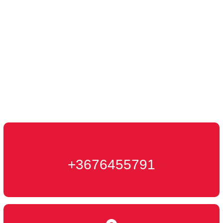
Kontakt
+3676455791