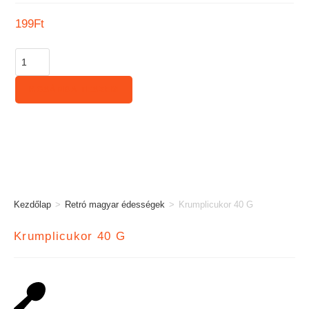
199
Ft
KOSÁRBA TESZEM
Kezdőlap
>
Retró magyar édességek
>
Krumplicukor 40 G
Krumplicukor 40 G