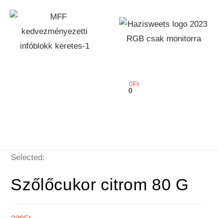
0
Ft
0
Selected:
Szőlőcukor citrom 80 G