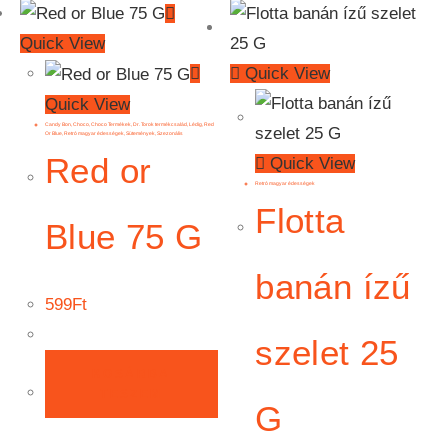
Quick View
Quick View
Quick View
Candy Bon
,
Choco
,
Choco Termékek
,
Dr. Torok termékcsalád
,
Lédig
,
Red
Or Blue
,
Retró magyar édességek
,
Sütemények
,
Szezonális
Red or
Quick View
Retró magyar édességek
Flotta
Blue 75 G
banán ízű
599
Ft
szelet 25
KOSÁRBA
TESZEM
G