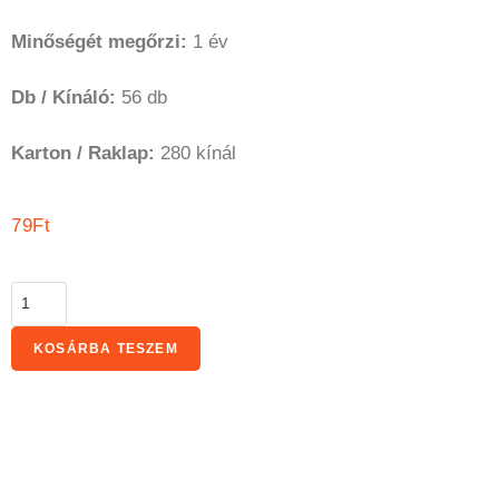
Minőségét megőrzi:
1 év
Db / Kínáló:
56 db
Karton / Raklap:
280 kínál
79
Ft
KOSÁRBA TESZEM