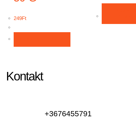
KOSÁR
TESZE
249
Ft
KOSÁRBA TESZEM
Kontakt
+3676455791