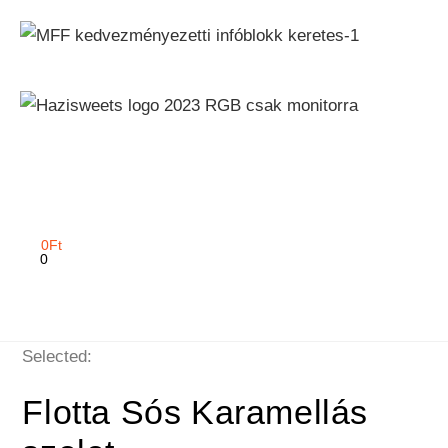
0
Ft
0
Selected:
Flotta Sós Karamellás