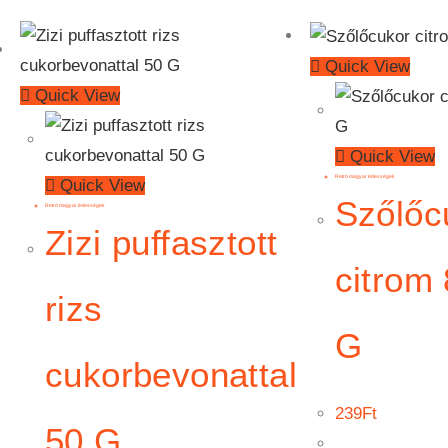
Quick View
Quick View
Quick View
Retró magyar édességek
Quick View
Szőlőc
Retró magyar édességek
Zizi puffasztott
citrom
rizs
G
cukorbevonattal
239
Ft
50 G