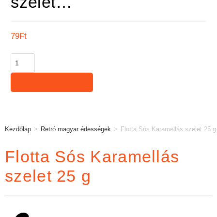
szelet…
79
Ft
KOSÁRBA TESZEM
Kezdőlap
>
Retró magyar édességek
>
Flotta Sós Karamellás szelet 25 g
Flotta Sós Karamellás
szelet 25 g