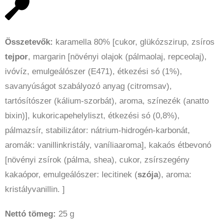
Összetevők:
karamella 80% [cukor, glükózszirup, zsíros
tejpor
, margarin [növényi olajok (pálmaolaj, repceolaj),
ivóvíz, emulgeálószer (E471), étkezési só (1%),
savanyúságot szabályozó anyag (citromsav),
tartósítószer (kálium-szorbát), aroma, színezék (anatto
bixin)], kukoricapehelyliszt, étkezési só (0,8%),
pálmazsír, stabilizátor: nátrium-hidrogén-karbonát,
aromák: vanillinkristály, vaníliaaroma], kakaós étbevonó
[növényi zsírok (pálma, shea), cukor, zsírszegény
kakaópor, emulgeálószer: lecitinek (
szója
), aroma:
kristályvanillin. ]
Nettó tömeg:
25 g