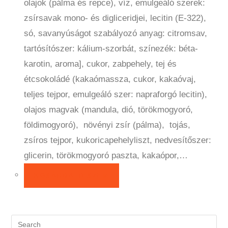
olajok (pálma és repce), víz, emulgeáló szerek:
zsírsavak mono- és digliceridjei, lecitin (E-322),
só, savanyúságot szabályozó anyag: citromsav,
tartósítószer: kálium-szorbát, színezék: béta-
karotin, aroma], cukor, zabpehely, tej és
étcsokoládé (kakaómassza, cukor, kakaóvaj,
teljes tejpor, emulgeáló szer: napraforgó lecitin),
olajos magvak (mandula, dió, törökmogyoró,
földimogyoró), növényi zsír (pálma), tojás,
zsíros tejpor, kukoricapehelyliszt, nedvesítőszer:
glicerin, törökmogyoró paszta, kakaópor,…
KOSÁRBA TESZEM