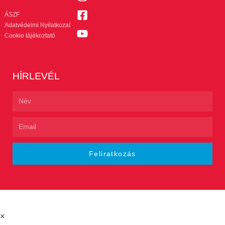
ÁSZF
Adatvédelmi Nyilatkozat
Cookie tájékoztató
HÍRLEVÉL
Feliratkozás
×