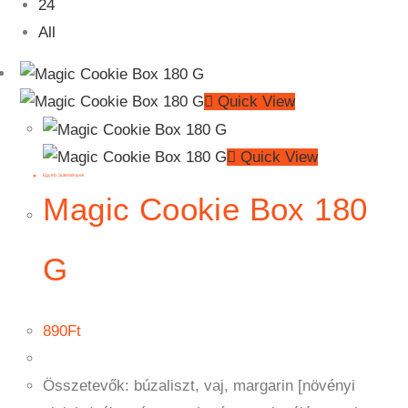
24
All
Quick View
Quick View
Egyéb
,
Sütemények
Magic Cookie Box 180
G
890
Ft
Összetevők: búzaliszt, vaj, margarin [növényi