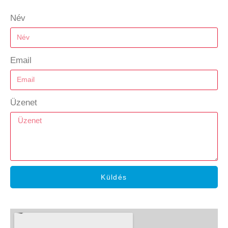
Név
Email
Üzenet
Küldés