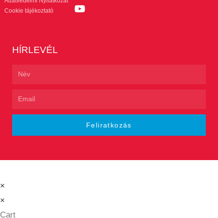
Adatvédelmi Nyilatkozat
Cookie tájékoztató
HÍRLEVÉL
Feliratkozás
×
×
Cart