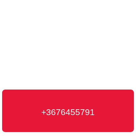
Kontakt
+3676455791