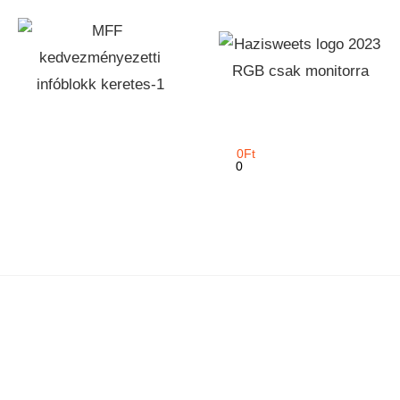
0
Ft
0