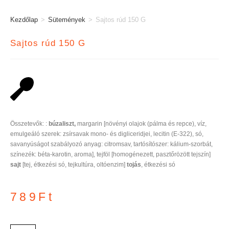
Kezdőlap
>
Sütemények
>
Sajtos rúd 150 G
Sajtos rúd 150 G
Összetevők: :
búzaliszt,
margarin [növényi olajok (pálma és repce), víz,
emulgeáló szerek: zsírsavak mono- és digliceridjei, lecitin (E-322), só,
savanyúságot szabályozó anyag: citromsav, tartósítószer: kálium-szorbát,
színezék: béta-karotin, aroma], tejföl [homogénezett, pasztőrözött tejszín]
sajt
[tej, étkezési só, tejkultúra, oltóenzim]
tojás
, étkezési só
789
Ft