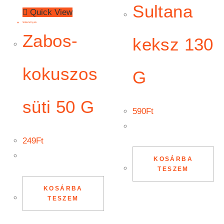
Sultana
Quick View
Sütemények
Zabos-
keksz 130
kokuszos
G
süti 50 G
590
Ft
249
Ft
KOSÁRBA
TESZEM
KOSÁRBA
TESZEM