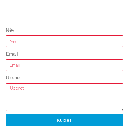
Név
Email
Üzenet
Küldés