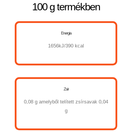
100 g termékben
Energia
1656kJ/390 kcal
Zsír
0,08 g
amelyből telített zsírsavak 0,04
g