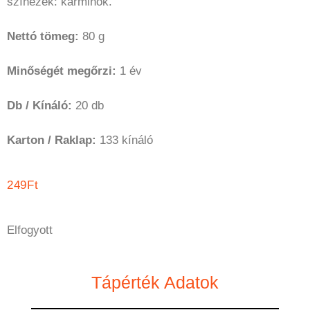
színezék: kárminok.
Nettó tömeg:
80 g
Minőségét megőrzi:
1 év
Db / Kínáló:
20 db
Karton / Raklap:
133 kínáló
249
Ft
Elfogyott
Tápérték Adatok