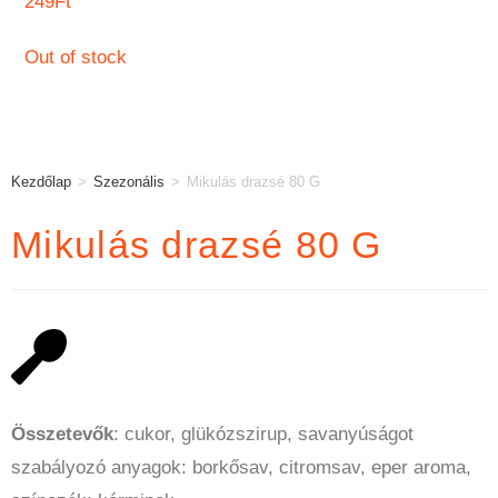
249
Ft
Out of stock
Kezdőlap
>
Szezonális
>
Mikulás drazsé 80 G
Mikulás drazsé 80 G
Összetevők
: cukor, glükózszirup, savanyúságot
szabályozó anyagok: borkősav, citromsav, eper aroma,