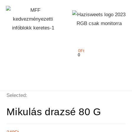
0
Ft
0
Selected:
Mikulás drazsé 80 G