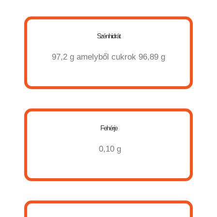
Szénhidrát
97,2 g
amelyből cukrok 96,89 g
Fehérje
0,10 g