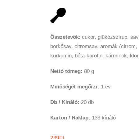
Összetevők
: cukor, glükózszirup, s
borkősav, citromsav, aromák (citrom,
kurkumin, béta-karotin, kárminok, kloro
Nettó tömeg:
80 g
Minőségét megőrzi:
1 év
Db / Kínáló:
20 db
Karton / Raklap:
133
kínáló
239
Ft