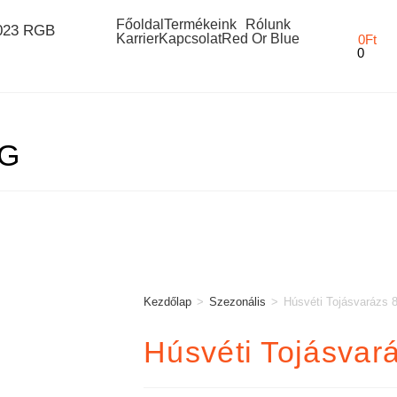
Főoldal
Termékeink
Rólunk
Karrier
Kapcsolat
Red Or Blue
0
Ft
0
 G
Kezdőlap
>
Szezonális
>
Húsvéti Tojásvarázs 
Húsvéti Tojásvar