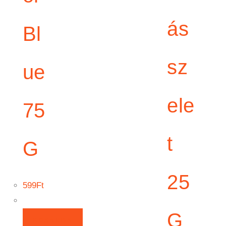
ás
Bl
sz
ue
ele
75
t
G
25
599
Ft
G
KOSÁRBA