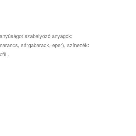
avanyúságot szabályozó anyagok:
 narancs, sárgabarack, eper), színezék:
fill.