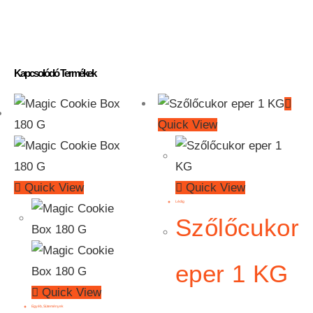
Kapcsolódó Termékek
Quick View
Quick View
Quick View
Lédig
Szőlőcukor
eper 1 KG
Quick View
Egyéb
,
Sütemények