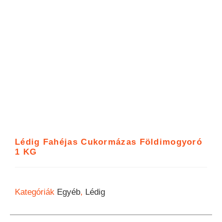
Lédig Fahéjas Cukormázas Földimogyoró
1 KG
Kategóriák
Egyéb
,
Lédig