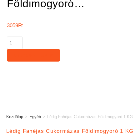
Földimogyoró…
3059
Ft
KOSÁRBA TESZEM
Kezdőlap
>
Egyéb
>
Lédig Fahéjas Cukormázas Földimogyoró 1 KG
Lédig Fahéjas Cukormázas Földimogyoró 1 KG