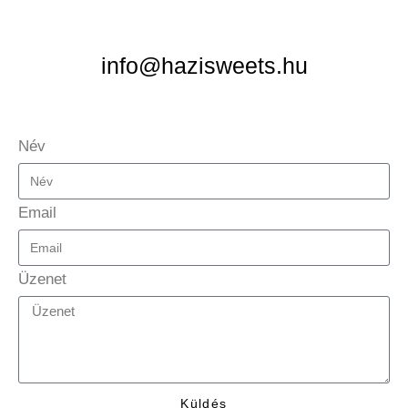
info@hazisweets.hu
Név
Email
Üzenet
Küldés