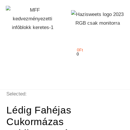
0
Ft
0
Selected:
Lédig Fahéjas
Cukormázas