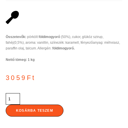
Összetevők:
pörkölt
földimogyoró
(50%), cukor, glükóz szirup,
fahéj(0,5%), aroma: vanillin, színezék: karamell, fényezőanyag: méhviasz,
paraffin olaj, talcum. Allergén:
földimogyoró.
Nettó tömeg: 1 kg
3059
Ft
KOSÁRBA TESZEM