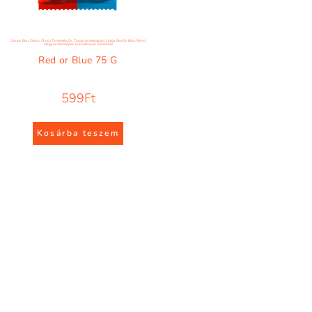
Candy Bon
,
Choco
,
Choco Termékek
,
Dr. Torok termékcsalád
,
Lédig
,
Red Or Blue
,
Retró
magyar édességek
,
Sütemények
,
Szezonális
Red or Blue 75 G
599
Ft
Kosárba teszem
Kontakt