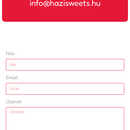
info@hazisweets.hu
Név
Email
Üzenet