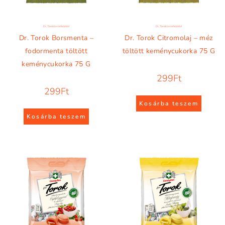
Dr. Torok termékcsalád
Dr. Torok termékcsalád
Dr. Torok Borsmenta –
Dr. Torok Citromolaj – méz
fodormenta töltött
töltött keménycukorka 75 G
keménycukorka 75 G
299
Ft
299
Ft
Kosárba teszem
Kosárba teszem