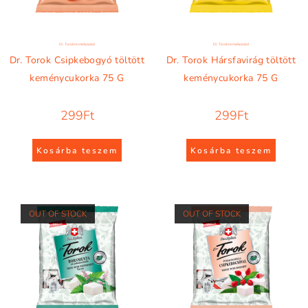
Dr. Torok termékcsalád
Dr. Torok termékcsalád
Dr. Torok Csipkebogyó töltött
Dr. Torok Hársfavirág töltött
keménycukorka 75 G
keménycukorka 75 G
299
Ft
299
Ft
Kosárba teszem
Kosárba teszem
OUT OF STOCK
OUT OF STOCK