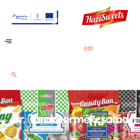
0
Dr. Torok termékcsalád