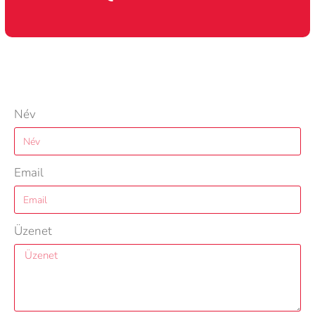
Név
Email
Üzenet