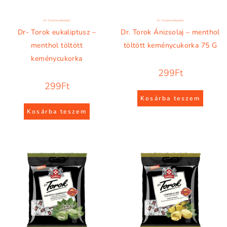
Dr. Torok termékcsalád
Dr. Torok termékcsalád
Dr- Torok eukaliptusz –
Dr. Torok Ánizsolaj – menthol
menthol töltött
töltött keménycukorka 75 G
keménycukorka
299
Ft
299
Ft
Kosárba teszem
Kosárba teszem