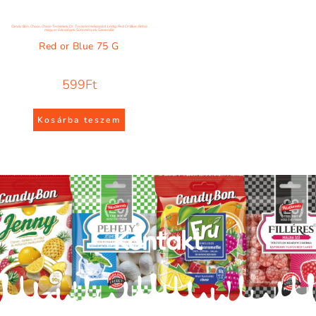
Candy Bon
,
Choco
,
Choco Termékek
,
Dr. Torok termékcsalád
,
Lédig
,
Red Or Blue
,
Retró
magyar édességek
,
Sütemények
,
Szezonális
Red or Blue 75 G
599
Ft
Kosárba teszem
Kontakt