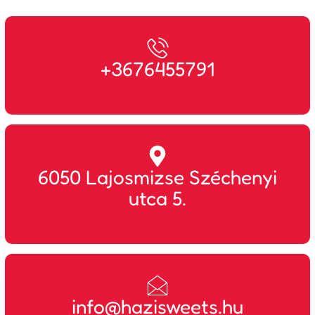
+3676455791
6050 Lajosmizse Széchenyi
utca 5.
info@hazisweets.hu